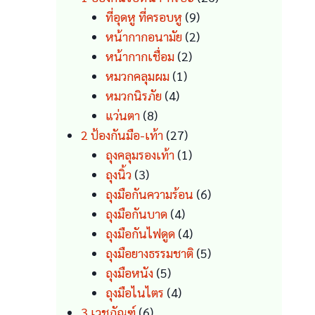
9
products
ที่อุดหู ที่ครอบหู
9
products
2
หน้ากากอนามัย
2
2
products
หน้ากากเชื่อม
2
1
products
หมวกคลุมผม
1
4
product
หมวกนิรภัย
4
8
products
แว่นตา
8
products
27
2 ป้องกันมือ-เท้า
27
products
1
ถุงคลุมรองเท้า
1
3
product
ถุงนิ้ว
3
products
6
ถุงมือกันความร้อน
6
4
products
ถุงมือกันบาด
4
products
4
ถุงมือกันไฟดูด
4
products
5
ถุงมือยางธรรมชาติ
5
5
products
ถุงมือหนัง
5
products
4
ถุงมือไนไตร
4
6
products
3 เวชภัณฑ์
6