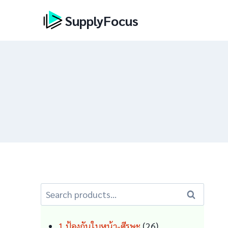
Skip
SupplyFocus
to
content
Search
Search
for:
26
1 ป้องกันใบหน้า-ศีรษะ
26