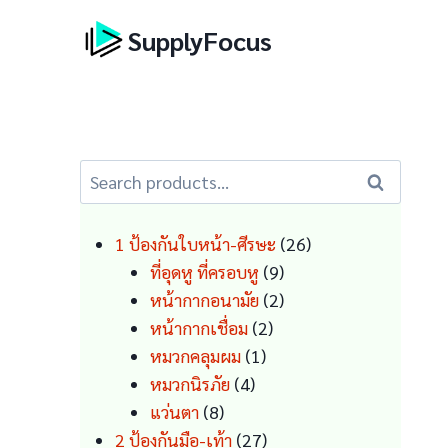
Skip
SupplyFocus
to
content
Search
Search
for:
26
1 ป้องกันใบหน้า-ศีรษะ
26
9
products
ที่อุดหู ที่ครอบหู
9
products
2
หน้ากากอนามัย
2
2
products
หน้ากากเชื่อม
2
1
products
หมวกคลุมผม
1
4
product
หมวกนิรภัย
4
8
products
แว่นตา
8
products
27
2 ป้องกันมือ-เท้า
27