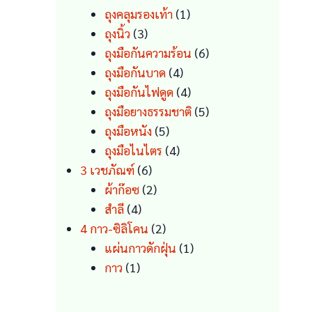
products
1
ถุงคลุมรองเท้า
1
3
product
ถุงนิ้ว
3
products
6
ถุงมือกันความร้อน
6
4
products
ถุงมือกันบาด
4
products
4
ถุงมือกันไฟดูด
4
products
5
ถุงมือยางธรรมชาติ
5
5
products
ถุงมือหนัง
5
products
4
ถุงมือไนไตร
4
6
products
3 เวชภัณฑ์
6
products
2
ผ้าก๊อซ
2
4
products
สำลี
4
products
2
4 กาว-ซิลิโคน
2
products
1
แผ่นกาวดักฝุ่น
1
1
product
กาว
1
product