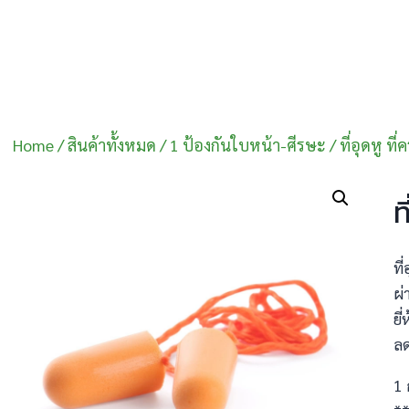
Home
/
สินค้าทั้งหมด
/
1 ป้องกันใบหน้า-ศีรษะ
/
ที่อุดหู ที
ท
ที
ผ
ยี
ลด
1 