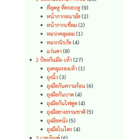
9
products
ที่อุดหู ที่ครอบหู
9
products
2
หน้ากากอนามัย
2
2
products
หน้ากากเชื่อม
2
1
products
หมวกคลุมผม
1
4
product
หมวกนิรภัย
4
8
products
แว่นตา
8
products
27
2 ป้องกันมือ-เท้า
27
products
1
ถุงคลุมรองเท้า
1
3
product
ถุงนิ้ว
3
products
6
ถุงมือกันความร้อน
6
4
products
ถุงมือกันบาด
4
products
4
ถุงมือกันไฟดูด
4
products
5
ถุงมือยางธรรมชาติ
5
5
products
ถุงมือหนัง
5
products
4
ถุงมือไนไตร
4
6
products
3 เวชภัณฑ์
6