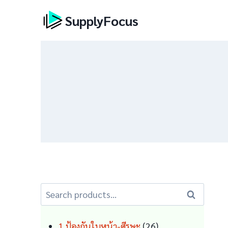
Skip
SupplyFocus
to
content
Search
Search
for:
26
1 ป้องกันใบหน้า-ศีรษะ
26