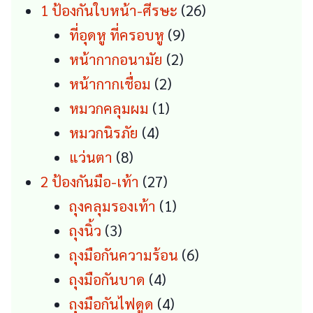
26
1 ป้องกันใบหน้า-ศีรษะ
26
9
products
ที่อุดหู ที่ครอบหู
9
2
products
หน้ากากอนามัย
2
2
products
หน้ากากเชื่อม
2
1
products
หมวกคลุมผม
1
4
product
หมวกนิรภัย
4
8
products
แว่นตา
8
products
27
2 ป้องกันมือ-เท้า
27
products
1
ถุงคลุมรองเท้า
1
3
product
ถุงนิ้ว
3
products
6
ถุงมือกันความร้อน
6
4
products
ถุงมือกันบาด
4
products
4
ถุงมือกันไฟดูด
4