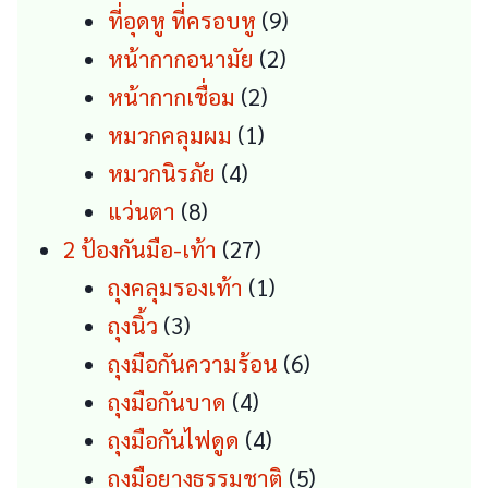
9
products
ที่อุดหู ที่ครอบหู
9
2
products
หน้ากากอนามัย
2
2
products
หน้ากากเชื่อม
2
1
products
หมวกคลุมผม
1
4
product
หมวกนิรภัย
4
8
products
แว่นตา
8
products
27
2 ป้องกันมือ-เท้า
27
products
1
ถุงคลุมรองเท้า
1
3
product
ถุงนิ้ว
3
products
6
ถุงมือกันความร้อน
6
4
products
ถุงมือกันบาด
4
products
4
ถุงมือกันไฟดูด
4
products
5
ถุงมือยางธรรมชาติ
5