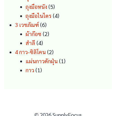
5
products
ถุงมือหนัง
5
products
4
ถุงมือไนไตร
4
6
products
3 เวชภัณฑ์
6
products
2
ผ้าก๊อซ
2
4
products
สำลี
4
products
2
4 กาว-ซิลิโคน
2
products
1
แผ่นกาวดักฝุ่น
1
1
product
กาว
1
product
© 2026 SupplyFocus