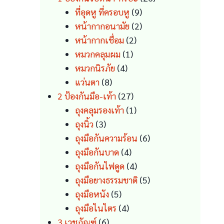
9
products
ที่อุดหู ที่ครอบหู
9
products
2
หน้ากากอนามัย
2
2
products
หน้ากากเชื่อม
2
1
products
หมวกคลุมผม
1
4
product
หมวกนิรภัย
4
8
products
แว่นตา
8
products
27
2 ป้องกันมือ-เท้า
27
products
1
ถุงคลุมรองเท้า
1
3
product
ถุงนิ้ว
3
products
6
ถุงมือกันความร้อน
6
4
products
ถุงมือกันบาด
4
products
4
ถุงมือกันไฟดูด
4
products
5
ถุงมือยางธรรมชาติ
5
5
products
ถุงมือหนัง
5
products
4
ถุงมือไนไตร
4
6
products
3 เวชภัณฑ์
6