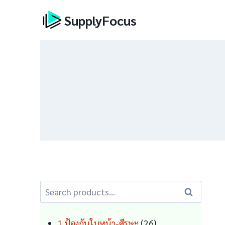
Skip
SupplyFocus
to
content
Search
Search
for:
26
1 ป้องกันใบหน้า-ศีรษะ
26