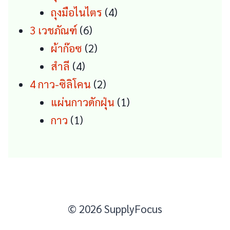
products
4
ถุงมือไนไตร
4
6
products
3 เวชภัณฑ์
6
products
2
ผ้าก๊อซ
2
4
products
สำลี
4
products
2
4 กาว-ซิลิโคน
2
products
1
แผ่นกาวดักฝุ่น
1
1
product
กาว
1
product
© 2026 SupplyFocus